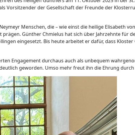
Ehren des heiligen Gunthers am 11. Oktober 2025 in der St
s Vorsitzender der Gesellschaft der Freunde der Klosterrui
 Neymeyr Menschen, die – wie einst die heilige Elisabeth vo
ägen. Günther Chmielus hat sich über Jahrzehnte für den 
llingen eingesetzt. Bis heute arbeitet er dafür, dass Kloste
ierten Engagement durchaus auch als unbequem wahrgenomme
deutlich geworden. Umso mehr freut ihn die Ehrung durch