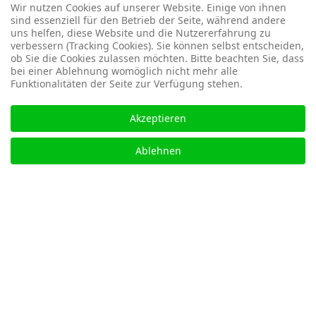
ernsthaften Denkmalschutz entfernt. Deshalb
Wir nutzen Cookies auf unserer Website. Einige von ihnen
gestaltete sich die Zusammenarbeit unseres Vereins
sind essenziell für den Betrieb der Seite, während andere
uns helfen, diese Website und die Nutzererfahrung zu
mit der Stiftung in dieser Zeit
zunehmend schwierig
verbessern (Tracking Cookies). Sie können selbst entscheiden,
und ist mittlerweile fast vollkommen zum Erliegen
ob Sie die Cookies zulassen möchten. Bitte beachten Sie, dass
gekommen.
bei einer Ablehnung womöglich nicht mehr alle
Funktionalitäten der Seite zur Verfügung stehen.
Nähere Informationen zur Stiftung Thüringer
Schlösser und Gärten und der von ihr verwalteten
Akzeptieren
historischen Monumente erhalten Sie unter
www.thueringerschloesser.de
.
Ablehnen